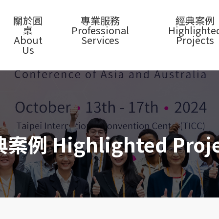
關於圓
專業服務
經典案例
桌
Professional
Highlighte
About
Services
Projects
Us
案例 Highlighted Proje