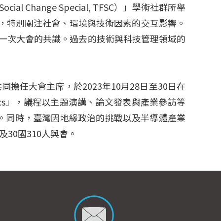
al Change Special, TFSC）」學術社群所舉
疇，特別關注社會、環境與技術因素的交互影響。
辦一次大會的共識。過去的技術與科技管理領域的
共同擔任大會主席，於2023年10月28日至30日在
Geopolitics」，議程以主題演講、論文發表與產業參訪等
。同時，臺灣因地緣政治的挑戰以及半導體產業
30國310人與會。