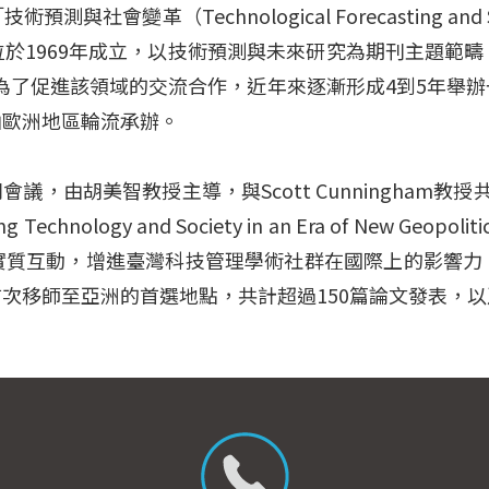
（Technological Forecasting and Soci
於1969年成立，以技術預測與未來研究為期刊主題範
過為了促進該領域的交流合作，近年來逐漸形成4到5年舉
由歐洲地區輪流承辦。
議，由胡美智教授主導，與Scott Cunningham教授
nology and Society in an Era of New 
實質互動，增進臺灣科技管理學術社群在國際上的影響力
移師至亞洲的首選地點，共計超過150篇論文發表，以及