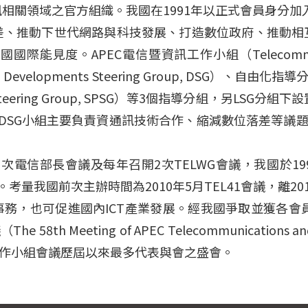
資訊相關領域之官方組織。我國在1991年以正式會員身分
差、推動下世代網路與科技發展、打造數位政府、推動相
PEC電信暨資訊工作小組（Telecommunications a
ments Steering Group, DSG）、自由化指導分組（Libe
y Steering Group, SPSG）等3個指導分組，另LSG分組
。近年來，DSG小組主要負責資通訊技術合作、縮減數位落差
次電信部長會議及每年召開2次TELWG會議，我國於199
。考量我國前次主辦時間為2010年5月TEL41會議，離2
G事務，也可促進國內ICT產業發展。經我國爭取並獲各會員
Meeting of APEC Telecommunications and
工作小組會議歷屆以來最多代表與會之盛會。