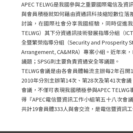
APEC TELWG是我國參與之重要國際電信及
與會員積極就如何藉由資通訊科技縮短數位落
討論，在國際社會分享我國經驗，同時促進我國國際能見度。A
TELWG）其下分資通訊技術發展指導分組（ICT Develop
全暨繁榮指導分組（Security and Prosperit
Arrangement, CA&MRA）專案小組
議題；SPSG則主要負責資通安全等議題。
TELWG會議是由各會員體輪流主辦每2年召開1
2010年分別主辦第14次、第28次及第41次會議
會議，不僅可表現我國積極參與APEC TELW
得『APEC電信暨資訊工作小組第五十八次會議（The 58th 
共計19會員體333人與會交流，是電信暨資訊