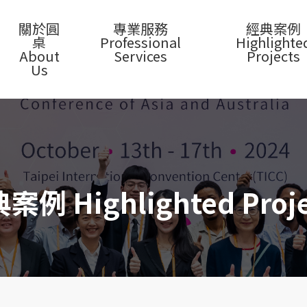
關於圓
專業服務
經典案例
桌
Professional
Highlighte
About
Services
Projects
Us
案例 Highlighted Proje