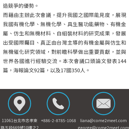
造競爭的優勢。
而藉由主辦此次會議，提升我國之國際能見度，展現
我國有機化學、無機化學、具生醫功能藥物、有機金
屬、仿生和無機材料、自組裝材料的研究成果，發展
出受國際矚目、真正由台灣主導的有機金屬與仿生和
無機催化研究領域，對前瞻科學做出重要貢獻，並與
世界各國進行經驗交流。本次會議口頭論文發表144
篇，海報論文92篇，以及17國350人。
11061台北市忠孝東
+886-2-8785-1068
liana@come2meet.com
路五段669號10樓之2
george@come2meet.com