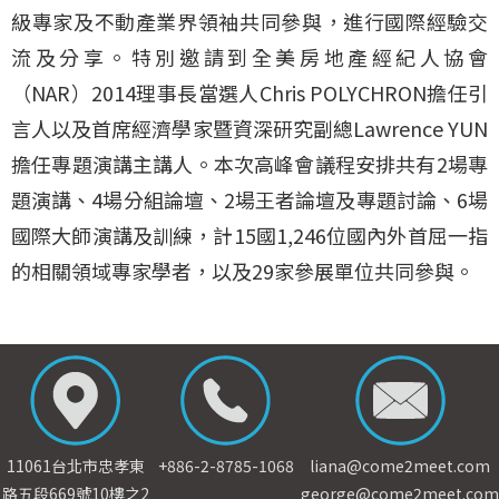
級專家及不動產業界領袖共同參與，進行國際經驗交
流及分享。特別邀請到全美房地產經紀人協會
（NAR）2014理事長當選人Chris POLYCHRON擔任引
言人以及首席經濟學家暨資深研究副總Lawrence YUN
擔任專題演講主講人。本次高峰會議程安排共有2場專
題演講、4場分組論壇、2場王者論壇及專題討論、6場
國際大師演講及訓練，計15國1,246位國內外首屈一指
的相關領域專家學者，以及29家參展單位共同參與。
11061台北市忠孝東
+886-2-8785-1068
liana@come2meet.com
路五段669號10樓之2
george@come2meet.com