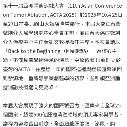
第十一屆亞洲腫瘤消融大會（11th Asian Conference
on Tumor Ablation, ACTA 2025）於2025年10月25日
至27日在臺北圓山大飯店隆重舉行。本屆大會由台灣
微創介入醫學研究中心學會主辦，並由台大癌症微創
介入治療中心主任黃凱文教授擔任主席。本次會議以
「Back to the Beginning（回到起點）」為核心主
題，不僅具有學術傳承的深意，更象徵著11前創立於
臺灣的ACTA，在歷經十年的國際巡禮與經驗匯聚後回
到發源地，重新思索微創醫學的初衷，並引領亞洲腫
瘤消融技術邁向更高峰。
本屆大會展現了強大的國際號召力，匯集來自全球25
個國家、超過500位腫瘤消融領域的頂尖專家與學者。
議程內容豐富且前瞻，全面涵蓋肝膽胰、泌尿、胸